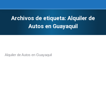
Archivos de etiqueta:
Alquiler de
Autos en Guayaquil
Estás aquí:
Alquiler de Autos en Guayaquil
«Noticias» ¡Al DÍA!
"Noticias" ¡Al DÍA!
Por
rentamotors
septiembre 14, 2018
Nuestras «Noticias« ¡Al DÍA!Mantenemos informados
a nuestros clientes de las principales noticias
relacionadas a movilización vehicular 0982241494