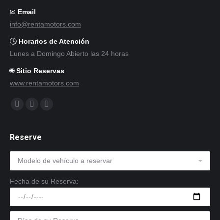
✉
Email
info@rentamotors.com
🕒
Horarios de Atención
Lunes a Domingo Abierto las 24 horas
🌐
Sitio Reservas
www.rentamotors.com
Encuéntranos en:
Facebook
Twitter
Instagram
Reserve
Fecha de su Reserva: