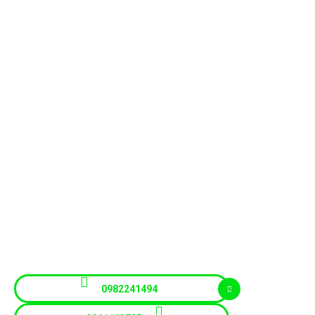
Aeropuero Jose Joaquin
de Olmedo
autos
,
suv
,
jeeps
,
camioneta
,
furgoneta
, vans.
«Recuerde»
www.rentamotors.com
SENCILLO – RÁPIDO Y SEGURO
RentaMotors «Alquiler de coches»
0982241494