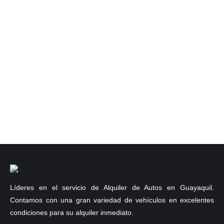
TWITTER
@RentaMotorsGye
Nuestra empresa
|
Términos y Condiciones
|
Vehículos Disponibles
|
Contáctenos
Líderes en el servicio de Alquiler de Autos en Guayaquil.
Contamos con una gran variedad de vehículos en excelentes
condiciones para su alquiler inmediato.