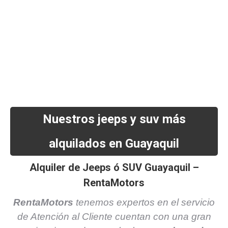
Por efectuar una
Alquiler de jeeps
con
nosotros te brindaremos el mejor servicio de
alquiler, a precios económicos, nuestro deseo
es hacer de su visita a
Ecuador
la experiencia
más grata que haya podido disfrutar.
Nuestros jeeps y suv más
alquilados en Guayaquil
Alquiler de Jeeps ó SUV Guayaquil –
RentaMotors
RentaMotors
tenemos expertos en el servicio
de Atención al Cliente cuentan con una gran