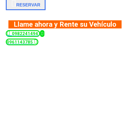
RESERVAR
Llame ahora y Rente su Vehículo
0982241494
0961143785
Alquiler de Jeeps –
RentaMotors
Solo en
RENTAMOTORS
Rent a Car usted podrá
encontrar autos del año de calidad a precios económicos.
Servicio de alquiler de vehículos en Guayaquil.
En Guayaquil rentar carros es mas sencillo y garantizado