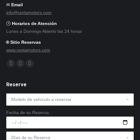
✉
Email
info@rentamotors.com
🕒
Horarios de Atención
Lunes a Domingo Abierto las 24 horas
🌐
Sitio Reservas
www.rentamotors.com
Encuéntranos en:
Facebook
Twitter
Instagram
Reserve
Fecha de su Reserva: